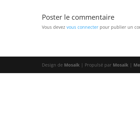
Poster le commentaire
Vous devez
vous connecter
pour publier un c
Design de
Mosaik
| Propulsé par
Mosaik
|
Me