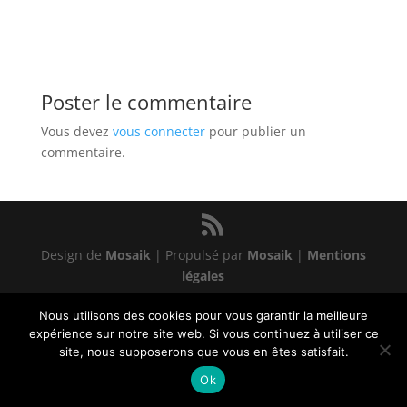
Poster le commentaire
Vous devez
vous connecter
pour publier un
commentaire.
Design de
Mosaik
| Propulsé par
Mosaik
|
Mentions
légales
Nous utilisons des cookies pour vous garantir la meilleure
expérience sur notre site web. Si vous continuez à utiliser ce
site, nous supposerons que vous en êtes satisfait.
Ok