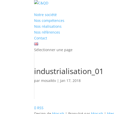
Notre société
Nos compétences
Nos réalisations
Nos références
Contact
Sélectionner une page
industrialisation_01
par
mosaiktv
|
Jan 17, 2018
RSS
Design de
Mosaik
| Propulsé par
Mosaik
|
Men